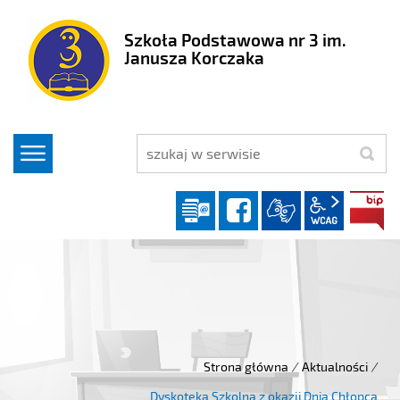
Szkoła Podstawowa nr 3 im.
Janusza Korczaka
szukaj
Dziennik elektroniczny
facebook
wcag2.1
Strona główna
/
Aktualności
/
Dyskoteka Szkolna z okazji Dnia Chłopca