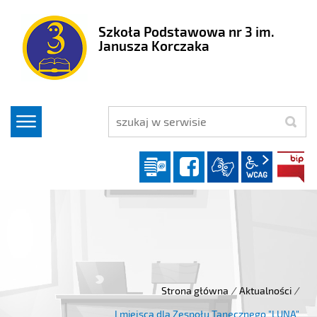
Szkoła Podstawowa nr 3 im.
Janusza Korczaka
szukaj
Dziennik elektroniczny
facebook
wcag2.1
Strona główna
/
Aktualności
/
I miejsca dla Zespołu Tanecznego "LUNA"