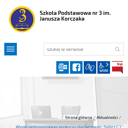
Szkoła Podstawowa nr 3 im.
Janusza Korczaka
szukaj
Dziennik elektroniczny
facebook
wcag2.1
Strona główna
/
Aktualności
/
Wyniki ogólnopolskiego konkursu plastycznego ,,Spójrz (..)