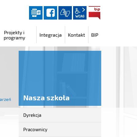
Dziennik elektroniczny
facebook
wcag2.1
BIP
Projekty i
Integracja
Kontakt
BIP
programy
Nasza szkoła
Marzeń
Dyrekcja
Nasza
szkoła
Pracownicy