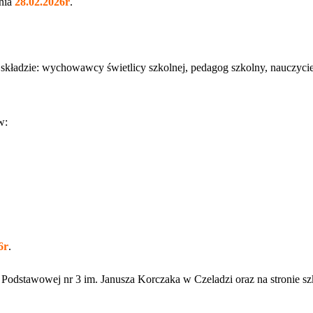
dnia
28.02.2026r
.
 składzie: wychowawcy świetlicy szkolnej, pedagog szkolny, nauczycie
w:
6r
.
 Podstawowej nr 3 im. Janusza Korczaka
w Czeladzi oraz na stronie sz