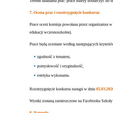
Termin składania prac: prace należy dostarczyć do 
7. Ocena prac i rozstrzygnięcie konkursu
Prace oceni komisja powołana przez organizatora w
edukacji wczesnoszkolnej.
Prace będą oceniane według następujących kryterió
zgodność z tematem,
pomysłowość i oryginalność,
estetyka wykonania.
Rozstrzygnięcie konkursu nastąpi w dniu
05.03.202
Wyniki zostaną zamieszczone na Facebooku Szkoły
8. Nagrody