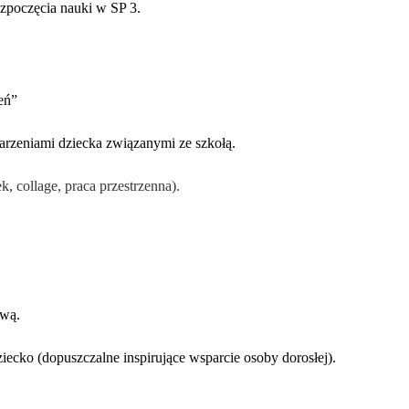
ozpoczęcia nauki w SP 3.
eń”
arzeniami dziecka związanymi ze szkołą.
k, collage, praca przestrzenna).
ową.
ziecko
(dopuszczalne inspirujące wsparcie osoby dorosłej).