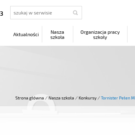
szukaj
 3
Nasza
Organizacja pracy
Aktualności
szkoła
szkoły
Strona główna
/
Nasza szkoła
/
Konkursy
/
Tornister Pełen 
ń