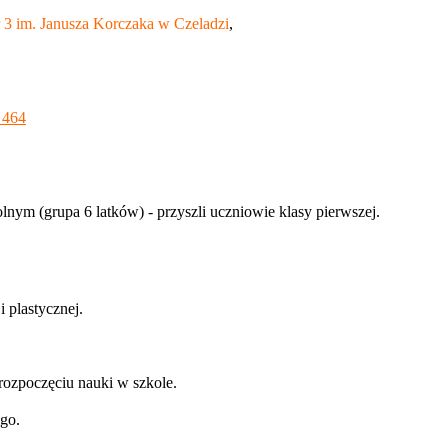
 3 im. Janusza Korczaka w Czeladzi
,
 464
nym (grupa 6 latków) - przyszli uczniowie klasy pierwszej.
 plastycznej.
rozpoczęciu nauki w szkole.
ego.