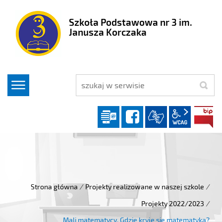
Szkoła Podstawowa nr 3 im.
Janusza Korczaka
szukaj
Dziennik elektroniczny
facebook
wcag2.1
Strona główna
/
Projekty realizowane w naszej szkole
/
Projekty 2022/2023
/
Mali matematycy. Gdzie kryje się matematyka?